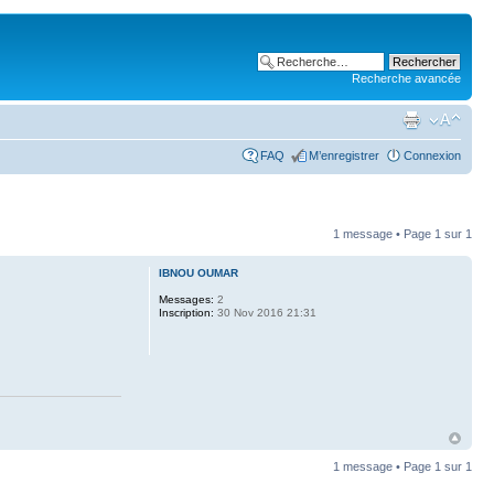
Recherche avancée
FAQ
M’enregistrer
Connexion
1 message • Page
1
sur
1
IBNOU OUMAR
Messages:
2
Inscription:
30 Nov 2016 21:31
1 message • Page
1
sur
1