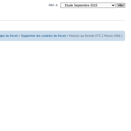
Aller à:
uipe du forum
•
Supprimer les cookies du forum
• Heures au format UTC [ Heure d’été ]