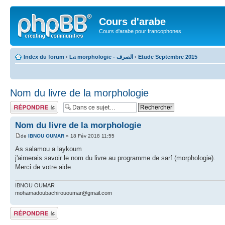
Cours d'arabe
Cours d'arabe pour francophones
Index du forum
‹
La morphologie - الصرف
‹
Etude Septembre 2015
Nom du livre de la morphologie
Répondre
Nom du livre de la morphologie
de
IBNOU OUMAR
» 18 Fév 2018 11:55
As salamou a laykoum
j'aimerais savoir le nom du livre au programme de sarf (morphologie).
Merci de votre aide...
IBNOU OUMAR
mohamadoubachirououmar@gmail.com
Répondre