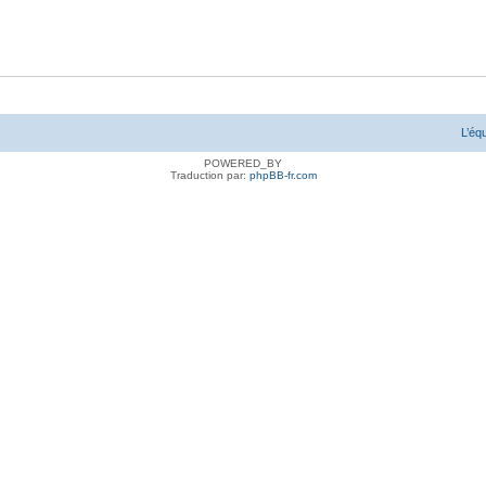
L’éq
POWERED_BY
Traduction par:
phpBB-fr.com