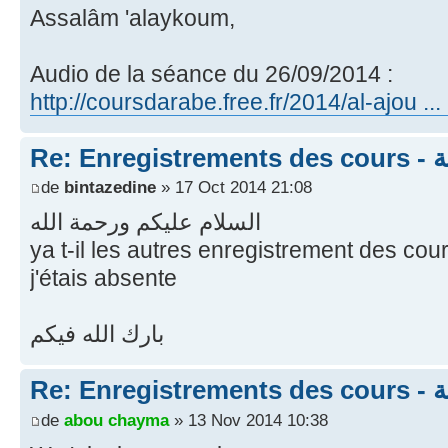
Assalâm 'alaykoum,
Audio de la séance du 26/09/2014 :
http://coursdarabe.free.fr/2014/al-ajou .
Re:
de
bintazedine
» 17 Oct 2014 21:08
السلام عليكم ورحمة الله
ya t-il les autres enregistrement des cou
j'étais absente
بارك الله فيكم
Re:
de
abou chayma
» 13 Nov 2014 10:38