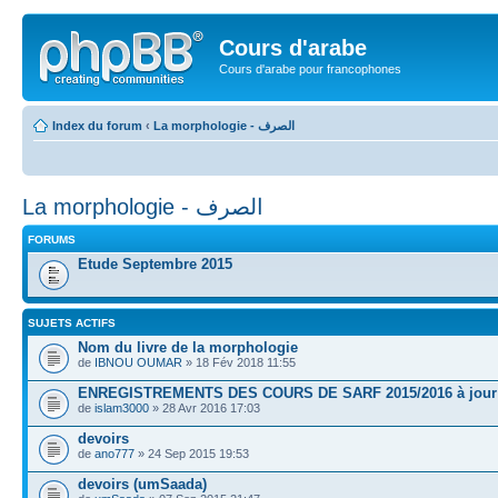
Cours d'arabe
Cours d'arabe pour francophones
Index du forum
‹
La morphologie - الصرف
La morphologie - الصرف
FORUMS
Etude Septembre 2015
SUJETS ACTIFS
Nom du livre de la morphologie
de
IBNOU OUMAR
» 18 Fév 2018 11:55
ENREGISTREMENTS DES COURS DE SARF 2015/2016 à jour
de
islam3000
» 28 Avr 2016 17:03
devoirs
de
ano777
» 24 Sep 2015 19:53
devoirs (umSaada)