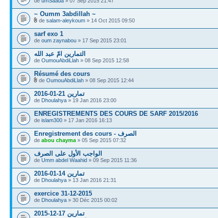
de
umSaada
» 07 Sep 2015 21:47
~ Oumm 3abdillah ~
de
salam-aleykoum
» 14 Oct 2015 09:50
sarf exo 1
de
oum zaynabou
» 17 Sep 2015 23:01
التمارين امّ عبد الله
de
OumouAbdiLlah
» 08 Sep 2015 12:58
Résumé des cours
de
OumouAbdiLlah
» 08 Sep 2015 12:44
تمارين 21-01-2016
de
Dhoulahya
» 19 Jan 2016 23:00
ENREGISTREMENTS DES COURS DE SARF 2015/2016
de
islam300
» 17 Jan 2016 16:13
Enregistrement des cours - الصرف
de
abou chayma
» 05 Sep 2015 07:32
الواجب الأول على الصرف
de
Umm abdel Waahid
» 09 Sep 2015 11:36
تمارين 14-01-2016
de
Dhoulahya
» 13 Jan 2016 21:31
exercice 31-12-2015
de
Dhoulahya
» 30 Déc 2015 00:02
تمارين 17-12-2015