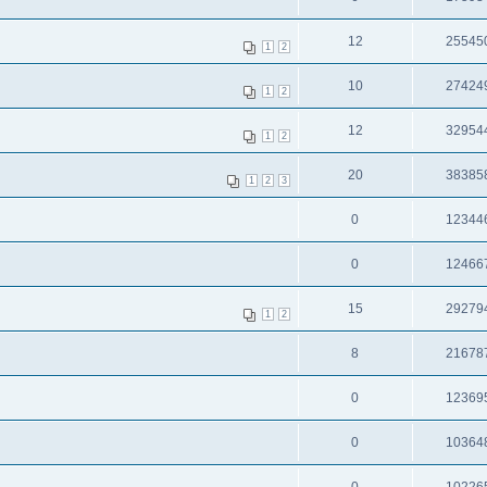
12
25545
1
2
10
27424
1
2
12
32954
1
2
20
38385
1
2
3
0
12344
0
12466
15
29279
1
2
8
21678
0
12369
0
10364
0
10226