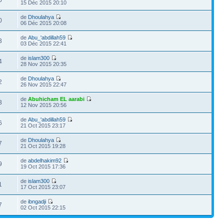
15 Déc 2015 20:10
de
Dhoulahya
0
06 Déc 2015 20:08
de
Abu_'abdillah59
3
03 Déc 2015 22:41
de
islam300
4
28 Nov 2015 20:35
de
Dhoulahya
2
26 Nov 2015 22:47
de
Abuhicham EL aarabi
3
12 Nov 2015 20:56
de
Abu_'abdillah59
6
21 Oct 2015 23:17
de
Dhoulahya
7
21 Oct 2015 19:28
de
abdelhakim92
9
19 Oct 2015 17:36
de
islam300
1
17 Oct 2015 23:07
de
ibngadji
7
02 Oct 2015 22:15