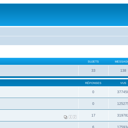
SUJETS
MESSAG
33
138
RÉPONSES
VUS
0
37745
0
12527
17
31978
1
2
6
17593