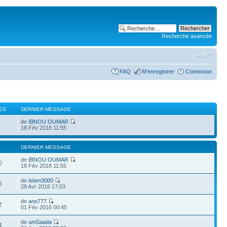
Recherche avancée
FAQ
M’enregistrer
Connexion
ES
DERNIER MESSAGE
de
IBNOU OUMAR
18 Fév 2018 11:55
DERNIER MESSAGE
de
IBNOU OUMAR
0
18 Fév 2018 11:55
de
islam3000
5
28 Avr 2016 17:03
de
ano777
2
01 Fév 2016 00:45
de
umSaada
4