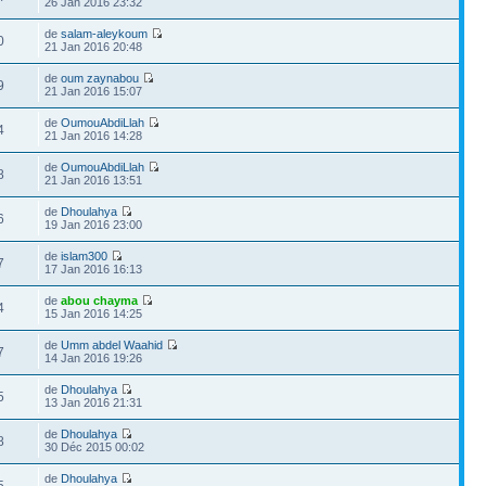
26 Jan 2016 23:32
de
salam-aleykoum
0
21 Jan 2016 20:48
de
oum zaynabou
9
21 Jan 2016 15:07
de
OumouAbdiLlah
4
21 Jan 2016 14:28
de
OumouAbdiLlah
8
21 Jan 2016 13:51
de
Dhoulahya
6
19 Jan 2016 23:00
de
islam300
7
17 Jan 2016 16:13
de
abou chayma
4
15 Jan 2016 14:25
de
Umm abdel Waahid
7
14 Jan 2016 19:26
de
Dhoulahya
5
13 Jan 2016 21:31
de
Dhoulahya
8
30 Déc 2015 00:02
de
Dhoulahya
5