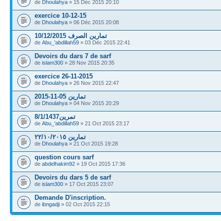
de
Dhoulahya
» 15 Déc 2015 20:10
exercice 10-12-15
de
Dhoulahya
» 06 Déc 2015 20:08
تمارين الصرف 10/12/2015
de
Abu_'abdillah59
» 03 Déc 2015 22:41
Devoirs du dars 7 de sarf
de
islam300
» 28 Nov 2015 20:35
exercice 26-11-2015
de
Dhoulahya
» 26 Nov 2015 22:47
تمارين 05-11-2015
de
Dhoulahya
» 04 Nov 2015 20:29
تمرين8/1/1437
de
Abu_'abdillah59
» 21 Oct 2015 23:17
تمارين ٢٢/١٠/٢٠١٥
de
Dhoulahya
» 21 Oct 2015 19:28
question cours sarf
de
abdelhakim92
» 19 Oct 2015 17:36
Devoirs du dars 5 de sarf
de
islam300
» 17 Oct 2015 23:07
Demande D'inscription.
de
ibngadji
» 02 Oct 2015 22:15