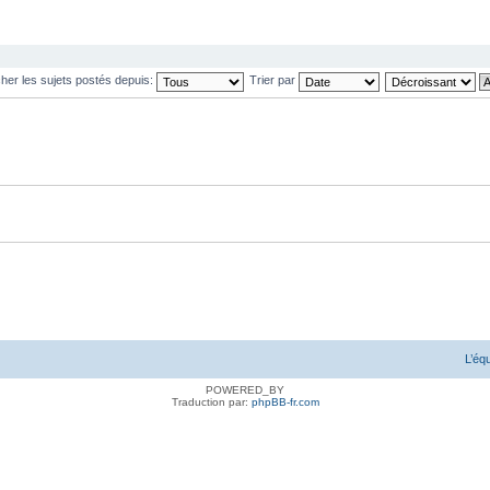
cher les sujets postés depuis:
Trier par
L’éq
POWERED_BY
Traduction par:
phpBB-fr.com