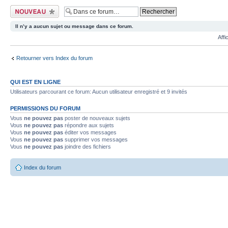
Ecrire un nouveau
sujet
Il n’y a aucun sujet ou message dans ce forum.
Affi
Retourner vers Index du forum
QUI EST EN LIGNE
Utilisateurs parcourant ce forum: Aucun utilisateur enregistré et 9 invités
PERMISSIONS DU FORUM
Vous
ne pouvez pas
poster de nouveaux sujets
Vous
ne pouvez pas
répondre aux sujets
Vous
ne pouvez pas
éditer vos messages
Vous
ne pouvez pas
supprimer vos messages
Vous
ne pouvez pas
joindre des fichiers
Index du forum