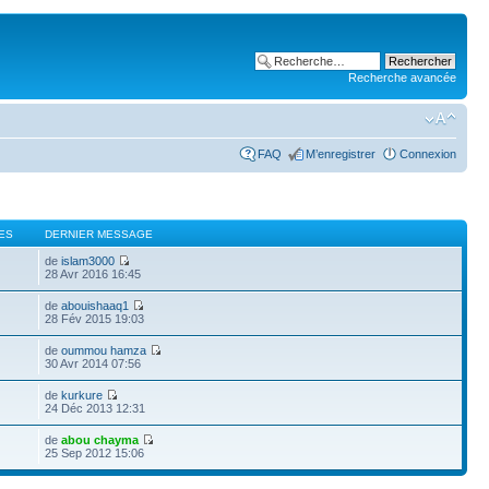
Recherche avancée
FAQ
M’enregistrer
Connexion
ES
DERNIER MESSAGE
de
islam3000
28 Avr 2016 16:45
de
abouishaaq1
28 Fév 2015 19:03
de
oummou hamza
30 Avr 2014 07:56
de
kurkure
24 Déc 2013 12:31
de
abou chayma
25 Sep 2012 15:06