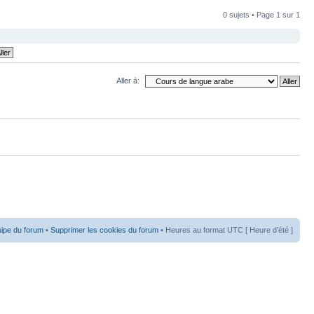
0 sujets • Page
1
sur
1
Aller à:
uipe du forum
•
Supprimer les cookies du forum
• Heures au format UTC [ Heure d’été ]