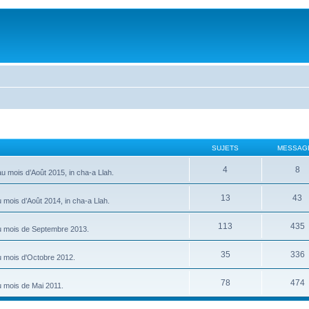
SUJETS
MESSAG
4
8
u mois d’Août 2015, in cha-a Llah.
13
43
mois d’Août 2014, in cha-a Llah.
113
435
au mois de Septembre 2013.
35
336
u mois d'Octobre 2012.
78
474
u mois de Mai 2011.