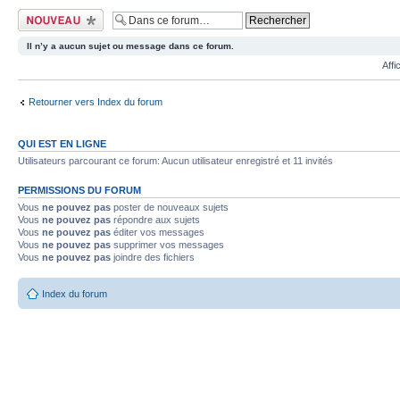
Ecrire un nouveau
sujet
Il n’y a aucun sujet ou message dans ce forum.
Affi
Retourner vers Index du forum
QUI EST EN LIGNE
Utilisateurs parcourant ce forum: Aucun utilisateur enregistré et 11 invités
PERMISSIONS DU FORUM
Vous
ne pouvez pas
poster de nouveaux sujets
Vous
ne pouvez pas
répondre aux sujets
Vous
ne pouvez pas
éditer vos messages
Vous
ne pouvez pas
supprimer vos messages
Vous
ne pouvez pas
joindre des fichiers
Index du forum