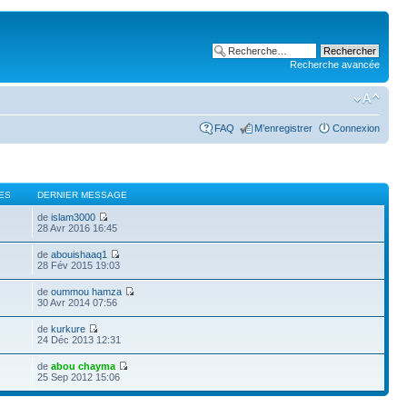
Recherche avancée
FAQ
M’enregistrer
Connexion
ES
DERNIER MESSAGE
de
islam3000
28 Avr 2016 16:45
de
abouishaaq1
28 Fév 2015 19:03
de
oummou hamza
30 Avr 2014 07:56
de
kurkure
24 Déc 2013 12:31
de
abou chayma
25 Sep 2012 15:06