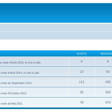
SUJETS
MESSAG
4
8
u mois d’Août 2015, in cha-a Llah.
13
43
mois d’Août 2014, in cha-a Llah.
113
435
au mois de Septembre 2013.
35
336
u mois d'Octobre 2012.
78
474
u mois de Mai 2011.