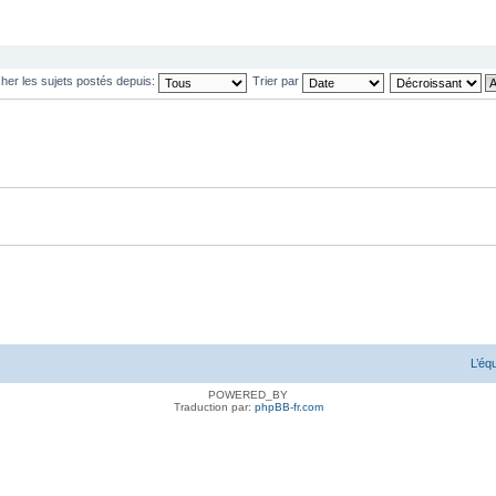
cher les sujets postés depuis:
Trier par
L’éq
POWERED_BY
Traduction par:
phpBB-fr.com