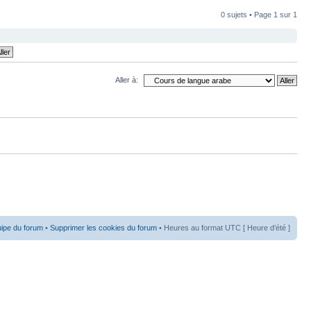
0 sujets • Page
1
sur
1
Aller à:
uipe du forum
•
Supprimer les cookies du forum
• Heures au format UTC [ Heure d’été ]