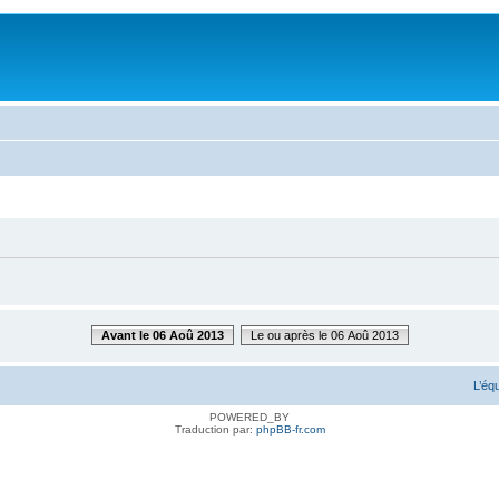
Avant le 06 Aoû 2013
Le ou après le 06 Aoû 2013
L’éq
POWERED_BY
Traduction par:
phpBB-fr.com