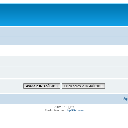
Avant le 07 Aoû 2013
Le ou après le 07 Aoû 2013
L’éq
POWERED_BY
Traduction par:
phpBB-fr.com