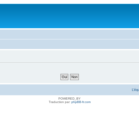
L’éq
POWERED_BY
Traduction par:
phpBB-fr.com