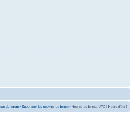
uipe du forum
•
Supprimer les cookies du forum
• Heures au format UTC [ Heure d’été ]