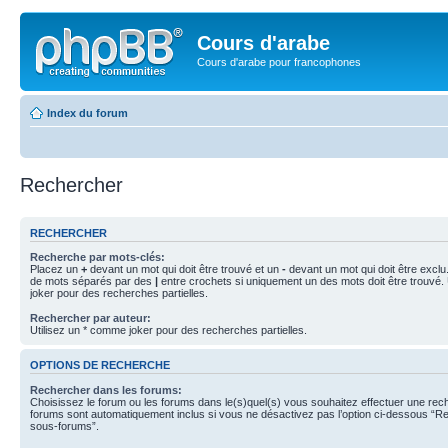
Cours d'arabe
Cours d'arabe pour francophones
Index du forum
Rechercher
RECHERCHER
Recherche par mots-clés:
Placez un
+
devant un mot qui doit être trouvé et un
-
devant un mot qui doit être exclu
de mots séparés par des
|
entre crochets si uniquement un des mots doit être trouvé.
joker pour des recherches partielles.
Rechercher par auteur:
Utilisez un * comme joker pour des recherches partielles.
OPTIONS DE RECHERCHE
Rechercher dans les forums:
Choisissez le forum ou les forums dans le(s)quel(s) vous souhaitez effectuer une re
forums sont automatiquement inclus si vous ne désactivez pas l’option ci-dessous “R
sous-forums”.