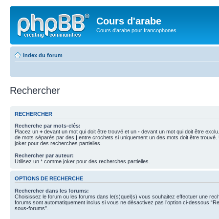
Cours d'arabe
Cours d'arabe pour francophones
Index du forum
Rechercher
RECHERCHER
Recherche par mots-clés:
Placez un
+
devant un mot qui doit être trouvé et un
-
devant un mot qui doit être exclu
de mots séparés par des
|
entre crochets si uniquement un des mots doit être trouvé.
joker pour des recherches partielles.
Rechercher par auteur:
Utilisez un * comme joker pour des recherches partielles.
OPTIONS DE RECHERCHE
Rechercher dans les forums:
Choisissez le forum ou les forums dans le(s)quel(s) vous souhaitez effectuer une re
forums sont automatiquement inclus si vous ne désactivez pas l’option ci-dessous “R
sous-forums”.