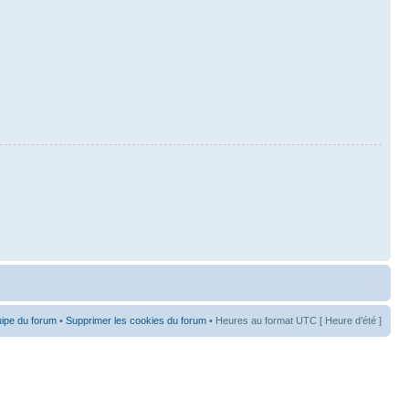
uipe du forum
•
Supprimer les cookies du forum
• Heures au format UTC [ Heure d’été ]