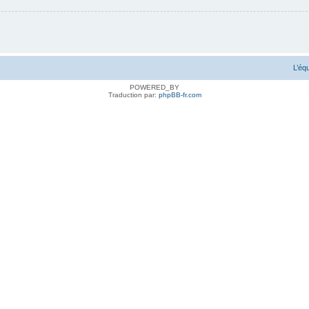
L’éq
POWERED_BY
Traduction par:
phpBB-fr.com