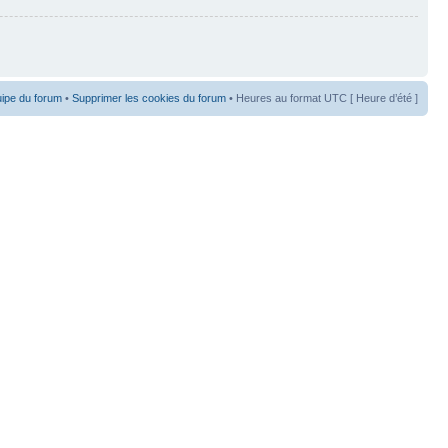
uipe du forum
•
Supprimer les cookies du forum
• Heures au format UTC [ Heure d’été ]