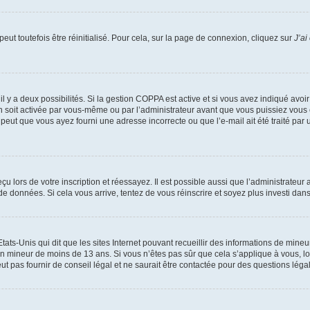
ut toutefois être réinitialisé. Pour cela, sur la page de connexion, cliquez sur
J’ai
, il y a deux possibilités. Si la gestion COPPA est active et si vous avez indiqué avoi
n soit activée par vous-même ou par l’administrateur avant que vous puissiez vous c
 peut que vous ayez fourni une adresse incorrecte ou que l’e-mail ait été traité par u
u lors de votre inscription et réessayez. Il est possible aussi que l’administrateur 
 de données. Si cela vous arrive, tentez de vous réinscrire et soyez plus investi dans
tats-Unis qui dit que les sites Internet pouvant recueillir des informations de mi
r un mineur de moins de 13 ans. Si vous n’êtes pas sûr que cela s’applique à vous, l
 pas fournir de conseil légal et ne saurait être contactée pour des questions légal