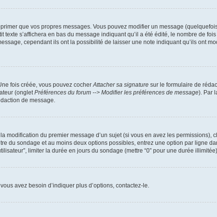
pprimer que vos propres messages. Vous pouvez modifier un message (quelquefois d
xte s’affichera en bas du message indiquant qu’il a été édité, le nombre de fois qu’
age, cependant ils ont la possibilité de laisser une note indiquant qu’ils ont modi
 Une fois créée, vous pouvez cocher
Attacher sa signature
sur le formulaire de réda
ateur (onglet
Préférences du forum --> Modifier les préférences de message
). Par 
rédaction de message.
u la modification du premier message d’un sujet (si vous en avez les permissions), c
titre du sondage et au moins deux options possibles, entrez une option par ligne
tilisateur”, limiter la durée en jours du sondage (mettre “0” pour une durée illimitée)
vous avez besoin d’indiquer plus d’options, contactez-le.