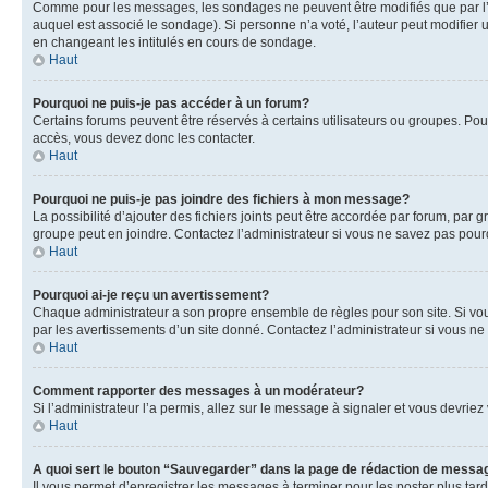
Comme pour les messages, les sondages ne peuvent être modifiés que par l’a
auquel est associé le sondage). Si personne n’a voté, l’auteur peut modifier
en changeant les intitulés en cours de sondage.
Haut
Pourquoi ne puis-je pas accéder à un forum?
Certains forums peuvent être réservés à certains utilisateurs ou groupes. Pour
accès, vous devez donc les contacter.
Haut
Pourquoi ne puis-je pas joindre des fichiers à mon message?
La possibilité d’ajouter des fichiers joints peut être accordée par forum, par g
groupe peut en joindre. Contactez l’administrateur si vous ne savez pas pourq
Haut
Pourquoi ai-je reçu un avertissement?
Chaque administrateur a son propre ensemble de règles pour son site. Si vou
par les avertissements d’un site donné. Contactez l’administrateur si vous n
Haut
Comment rapporter des messages à un modérateur?
Si l’administrateur l’a permis, allez sur le message à signaler et vous devri
Haut
A quoi sert le bouton “Sauvegarder” dans la page de rédaction de messa
Il vous permet d’enregistrer les messages à terminer pour les poster plus tard