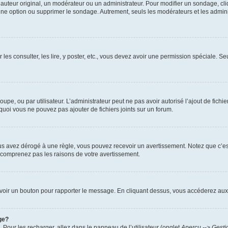
uteur original, un modérateur ou un administrateur. Pour modifier un sondage, cl
 une option ou supprimer le sondage. Autrement, seuls les modérateurs et les admin
 les consulter, les lire, y poster, etc., vous devez avoir une permission spéciale. 
roupe, ou par utilisateur. L’administrateur peut ne pas avoir autorisé l’ajout de fich
uoi vous ne pouvez pas ajouter de fichiers joints sur un forum.
s avez dérogé à une règle, vous pouvez recevoir un avertissement. Notez que c’est
e comprenez pas les raisons de votre avertissement.
ez voir un bouton pour rapporter le message. En cliquant dessus, vous accéderez aux
ge?
. Pour les recharger, allez dans le panneau de l’utilisateur (onglet
Aperçu --> Gesti