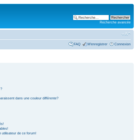
Recherche avancée
FAQ
M’enregistrer
Connexion
s?
paraissent dans une couleur différente?
és!
ables!
n utilisateur de ce forum!