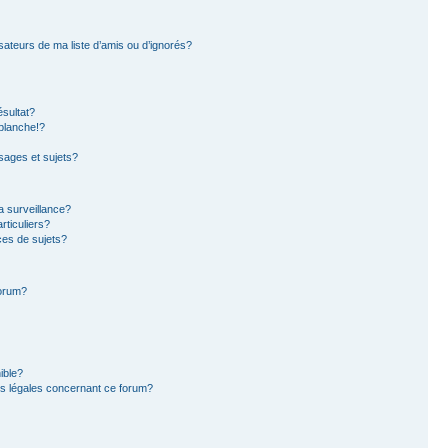
sateurs de ma liste d’amis ou d’ignorés?
sultat?
blanche!?
ages et sujets?
la surveillance?
rticuliers?
es de sujets?
forum?
ible?
ns légales concernant ce forum?