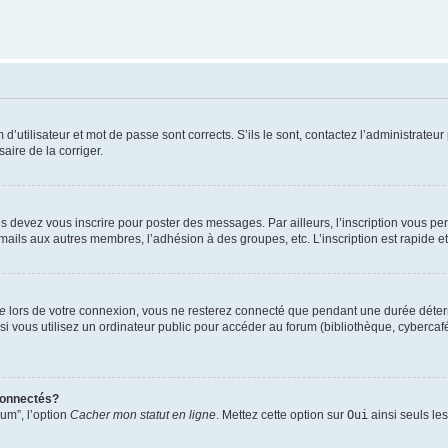
utilisateur et mot de passe sont corrects. S’ils le sont, contactez l’administrateur 
saire de la corriger.
s devez vous inscrire pour poster des messages. Par ailleurs, l’inscription vous p
mails aux autres membres, l’adhésion à des groupes, etc. L’inscription est rapide e
te
lors de votre connexion, vous ne resterez connecté que pendant une durée déterm
vous utilisez un ordinateur public pour accéder au forum (bibliothèque, cybercafé, u
connectés?
rum”, l’option
Cacher mon statut en ligne
. Mettez cette option sur
Oui
ainsi seuls le