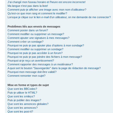
J’ai changé mon fuseau horaire et l’heure est encore incorrecte!
Ma langue n’est pas dans la liste!
Comment puis-je afficher une image avec mon nom d’utilisateur?
Qu’est-ce que mon rang et comment le modifier?
Lorsque je clique sur le lien
e-mail
d’un utilisateur, on me demande de me connecter?
Problèmes liés aux envois de messages
Comment poster dans un forum?
Comment modifier ou supprimer un message?
Comment ajouter une signature à mes messages?
Comment créer un sondage?
Pourquoi ne puis-je pas ajouter plus d’options à mon sondage?
Comment modifier ou supprimer un sondage?
Pourquoi ne puis-je pas accéder à un forum?
Pourquoi ne puis-je pas joindre des fichiers à mon message?
Pourquoi ai-je reçu un avertissement?
Comment rapporter des messages à un modérateur?
A quoi sert le bouton “Sauvegarder” dans la page de rédaction de message?
Pourquoi mon message doit être validé?
Comment remonter mon sujet?
Mise en forme et types de sujet
Que sont les BBCodes?
Puis-je utiliser le HTML?
Que sont les smileys?
Puis-je publier des images?
Que sont les annonces globales?
Que sont les annonces?
Que sont les post-it?