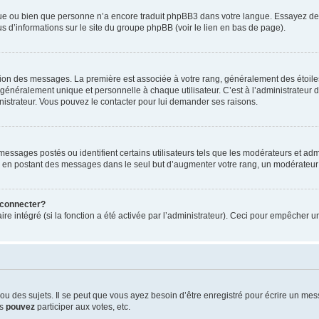
ngue ou bien que personne n’a encore traduit phpBB3 dans votre langue. Essayez de d
us d’informations sur le site du groupe phpBB (voir le lien en bas de page).
ation des messages. La première est associée à votre rang, généralement des étoile
éralement unique et personnelle à chaque utilisateur. C’est à l’administrateur d’ac
inistrateur. Vous pouvez le contacter pour lui demander ses raisons.
essages postés ou identifient certains utilisateurs tels que les modérateurs et admi
ums en postant des messages dans le seul but d’augmenter votre rang, un modérateu
 connecter?
ire intégré (si la fonction a été activée par l’administrateur). Ceci pour empêcher un
 des sujets. Il se peut que vous ayez besoin d’être enregistré pour écrire un mes
us
pouvez
participer aux votes, etc.