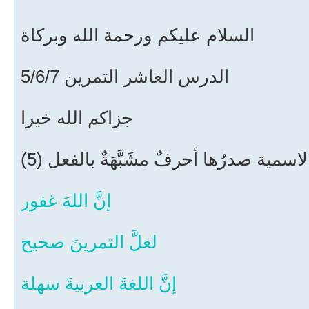
السلام عليكم ورحمة الله وبركاة
الدرس العاشر التمرين 5/6/7
جزاكم الله خيرا
 الاسمية صدرُها أحرفٌ مشَبَّهَةٌ بالفعل
إنَّ اللهَ غفور
لعلَّ التمرينَ صحيح
إنَّ اللغةَ العربيةَ سهلة