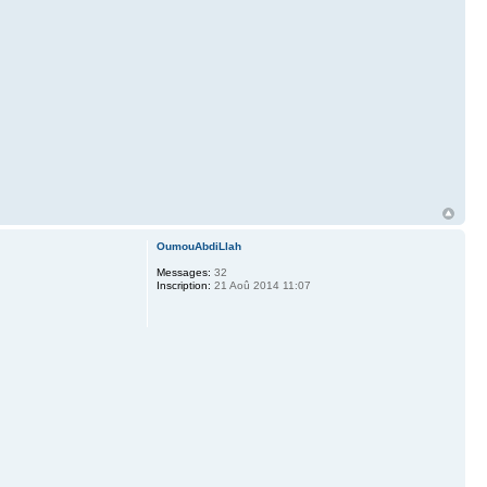
OumouAbdiLlah
Messages:
32
Inscription:
21 Aoû 2014 11:07