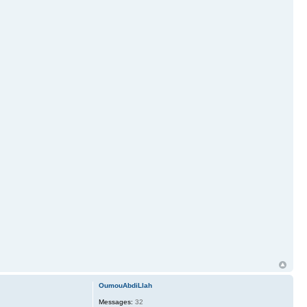
OumouAbdiLlah
Messages:
32