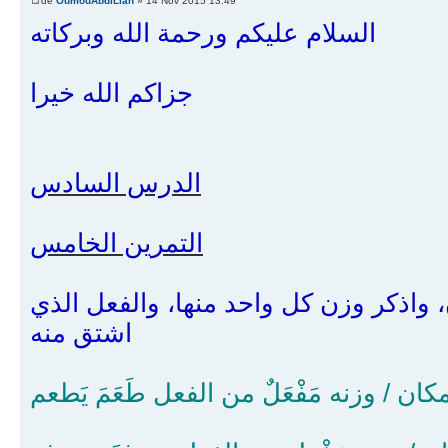
de
OumouAbdiLlah
» 14 Nov 2015 13:49
السلام عليكم ورحمة الله وبركاته
جزاكم الله خيرا
الدرس السادس
التمرين الخامس
واذكر وزن كل واحد منها، والفعل الذي
اشتق منه
ان / وزنه مَفْعَلٌ من الفعل طَعَمَ يَطعم