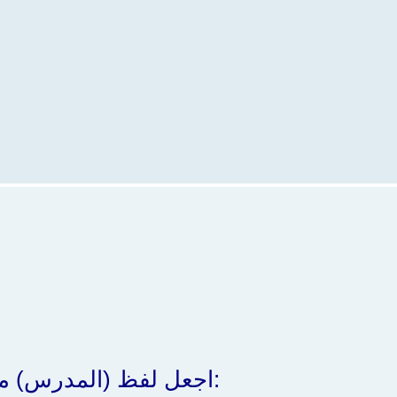
اجعل لفظ (المدرس) مبتدأ في خَمْسِ جُمَل على أن يكون الخبر: