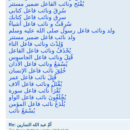
يُفْتَح ونائب الفاعل ضمير مستتر
سُرِقَ ونائب فاعل كتابي
سرِق ونائب فاعل كتابك
سُرِقَتْ و نائب فاعل أشياءُ
ولد ونائب فاعل رسول صلى الله عليه وسلم
ولد نائب فاعل ضمير مستتر
وُلِدْتَ ونائب فاعل التاء
يُحْذَفُ ونائب فاعل الفاعل
قُتِلَ ونائب فاعل الجاسوس
يُسْمَعُ ونائب فاعل الأذان
خُلِقَ نائب فاعل الإنسان
قُتِلَ نائب فاعل عمر
يُقْتَلُ ونائب فاعل آلاف
تُقْرَأُ نائب فاعل سورة
يُخْلَقُونَ نائب فاعل الواو
يُلْدَغُ نائب فاعل المؤمن
يُسْمَعُ نائب
Re: أمّ عبد الله التمارين