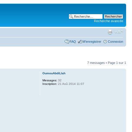
Recherche avancée
FAQ
M’enregistrer
Connexion
7 messages • Page
1
sur
1
OumouAbdiLlah
Messages:
32
Inscription:
21 Aoû 2014 11:07