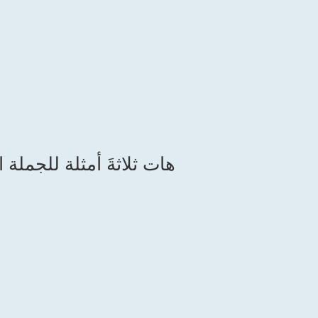
(5) هات ثلاثةَ أمثلة للجملة