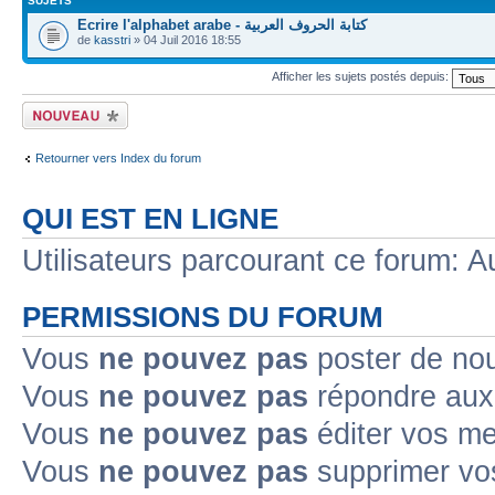
SUJETS
Ecrire l'alphabet arabe - كتابة الحروف العربية
de
kasstri
» 04 Juil 2016 18:55
Afficher les sujets postés depuis:
Ecrire un nouveau
sujet
Retourner vers Index du forum
QUI EST EN LIGNE
Utilisateurs parcourant ce forum: Au
PERMISSIONS DU FORUM
Vous
ne pouvez pas
poster de no
Vous
ne pouvez pas
répondre aux
Vous
ne pouvez pas
éditer vos m
Vous
ne pouvez pas
supprimer v