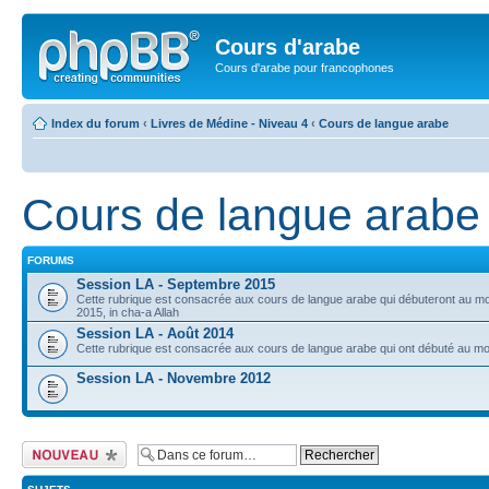
Cours d'arabe
Cours d'arabe pour francophones
Index du forum
‹
Livres de Médine - Niveau 4
‹
Cours de langue arabe
Cours de langue arabe
FORUMS
Session LA - Septembre 2015
Cette rubrique est consacrée aux cours de langue arabe qui débuteront au m
2015, in cha-a Allah
Session LA - Août 2014
Cette rubrique est consacrée aux cours de langue arabe qui ont débuté au mo
Session LA - Novembre 2012
Ecrire un nouveau
sujet