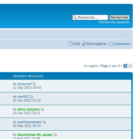
Recherche avancée
FAQ
M’enregistrer
Connexion
41 sujets •
Page
1
sur
2
•
1
2
DERNIER MESSAGE
de
youssouf
7
12 Sep 2013 10:43
de
xav510
4
10 Jan 2012 21:12
de
abou chayma
5
10 Jan 2012 10:11
de
oummoumeriem
7
03 Sep 2011 18:19
de
Abuhicham EL aarabi
1
12 Aoû 2011 16:46