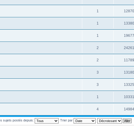
1
1287
1
1338
1
1967
2
2426
2
1178
3
1318
3
1332
1
1033
4
1498
les sujets postés depuis:
Trier par