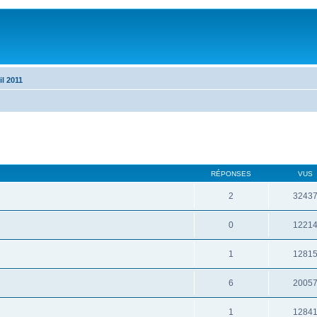
il 2011
RÉPONSES
VUS
2
3243
0
1221
1
1281
6
2005
1
1284