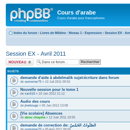
Cours d'arabe
Cours d'arabe pour francophones
Index du forum
‹
Livres de Médine - Niveau 1
‹
Expression
‹
Session EX - Avr
Session EX - Avril 2011
Ecrire un nouveau
sujet
SUJETS
demande d'aide à abdelmalik sujet:écriture dans forum
de
oumomar75
» 10 Juil 2011 09:52
Nouvelle session pour le tome 1
de
xav510
» 10 Jan 2012 21:12
Audio des cours
de
jmebouge
» 05 Jan 2012 13:08
[Vie scolaire] Absences
de
abou chayma
» 12 Juin 2011 19:55
demande de correction de: الصّلَواتُ الخَمْسُ
de
oumomar75
» 05 Aoû 2011 09:00